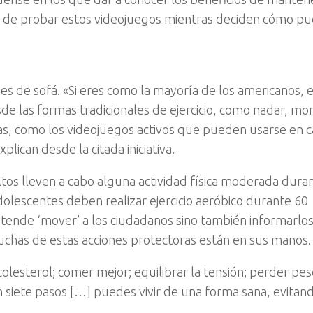
d de probar estos videojuegos mientras deciden cómo p
es de sofá. «Si eres como la mayoría de los americanos, 
de las formas tradicionales de ejercicio, como nadar, mo
oras, como los videojuegos activos que pueden usarse en c
can desde la citada iniciativa.
os lleven a cabo alguna actividad física moderada duran
dolescentes deben realizar ejercicio aeróbico durante 60
etende ‘mover’ a los ciudadanos sino también informarlo
uchas de estas acciones protectoras están en sus manos.
olesterol; comer mejor; equilibrar la tensión; perder pes
n siete pasos […] puedes vivir de una forma sana, evitand