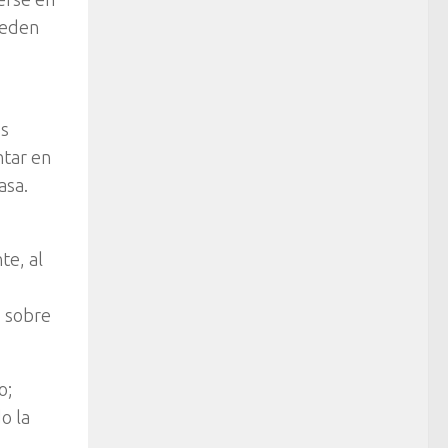
ueden
es
ntar en
asa.
te, al
s sobre
o;
o la