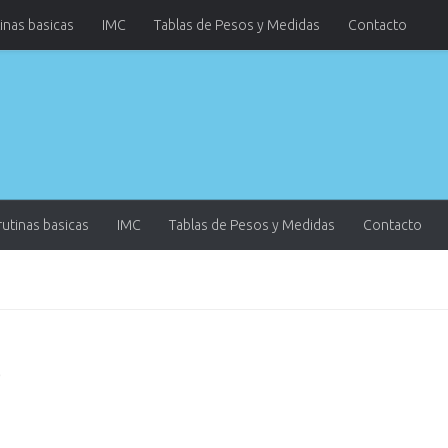
tinas basicas
IMC
Tablas de Pesos y Medidas
Contacto
rutinas basicas
IMC
Tablas de Pesos y Medidas
Contacto
e