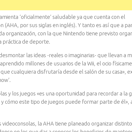
amienta ‘oficialmente’ saludable ya que cuenta con el
 (AHA, por sus siglas en inglés). Y tanto es así que a par
ada organización, con la que Nintendo tiene previsto organ
a práctica de deporte.
 desmontar las ideas -reales o imaginarias- que llevan a 
n aprendido millones de usuarios de la Wii, el ocio físicam
 que cualquiera disfrutaría desde el salón de su casa», e
now’.
las y los juegos «es una oportunidad para recordar a la 
le y cómo este tipo de juegos puede formar parte de él», 
s videoconsolas, la AHA tiene planeado organizar distint
dense en los que dar a conocer los beneficios de manten