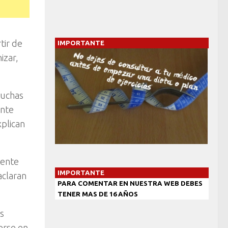
tir de
IMPORTANTE
izar,
muchas
ente
xplican
gente
IMPORTANTE
aclaran
PARA COMENTAR EN NUESTRA WEB DEBES
TENER MAS DE 16 AÑOS
os
erse en